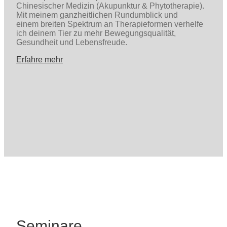
Chinesischer Medizin (Akupunktur & Phytotherapie).
Mit meinem ganzheitlichen Rundumblick und
einem breiten Spektrum an Therapieformen verhelfe
ich deinem Tier zu mehr Bewegungsqualität,
Gesundheit und Lebensfreude.
Erfahre mehr
Seminare