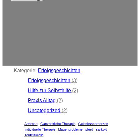
Kategorie:
Erfolgsgeschichten
Erfolgsgeschichten
(3)
Hilfe zur Selbsthilfe
(2)
Praxis Alltag
(2)
Uncategorized
(2)
Arthrose
Ganzheitliche Therapie
Gelenksschmerzen
Individuelle Therapie
Magenprobleme
pferd
sarkoid
Teufelskralle